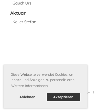
Gauch Urs
Aktuar
Keller Stefan
Diese Webseite verwendet Cookies, um
Inhalte und Anzeigen zu personalisieren.
Weitere Informationen
Powered by ClubDesk Vereinssoftware
| Männerriege Matzingen |
Datenschutz
|
Impressum
Ablehnen
Akzeptieren